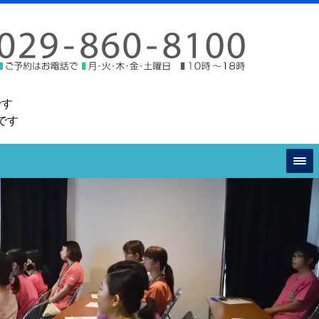
です
です