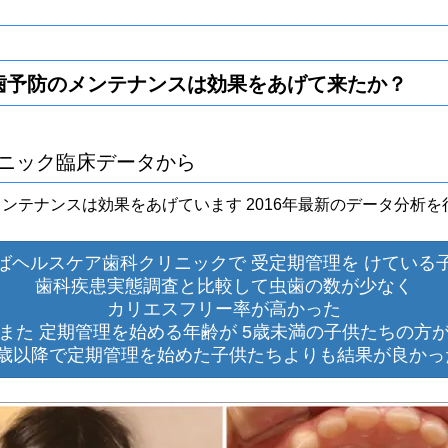
歯予防の
メンテナンスは効果をあげて来たか？
ニック
臨床データから
ンテナンスは効果をあげています 2016年最新のデータ分析を
ばヘルスケア歯科クリニックで
受定期管理を けている
歯科疾患実態調査と比較して
虫歯の数が少なく
カリエスフリー率が高かった
また 定期管理を始める年齢が
5歳未満の子供たちの方
5歳以降で定期管理を始めた
子供たちよりも結果が良かっ