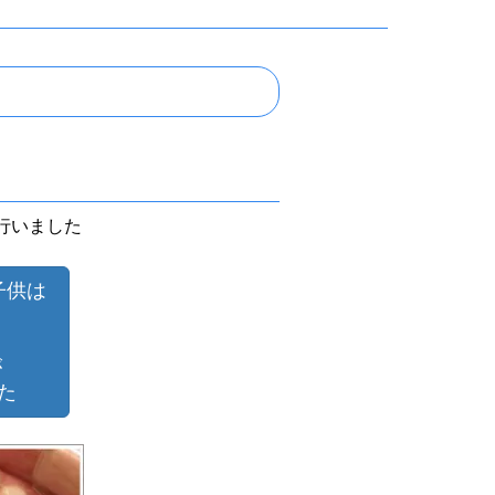
行いました
子供は
が
た