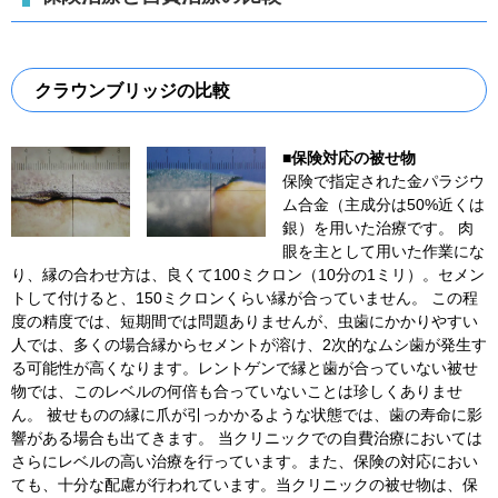
クラウンブリッジの比較
■保険対応の被せ物
保険で指定された金パラジウ
ム合金（主成分は50%近くは
銀）を用いた治療です。 肉
眼を主として用いた作業にな
り、縁の合わせ方は、良くて100ミクロン（10分の1ミリ）。セメン
トして付けると、150ミクロンくらい縁が合っていません。 この程
度の精度では、短期間では問題ありませんが、虫歯にかかりやすい
人では、多くの場合縁からセメントが溶け、2次的なムシ歯が発生す
る可能性が高くなります。レントゲンで縁と歯が合っていない被せ
物では、このレベルの何倍も合っていないことは珍しくありませ
ん。 被せものの縁に爪が引っかかるような状態では、歯の寿命に影
響がある場合も出てきます。 当クリニックでの自費治療においては
さらにレベルの高い治療を行っています。また、保険の対応におい
ても、十分な配慮が行われています。当クリニックの被せ物は、保