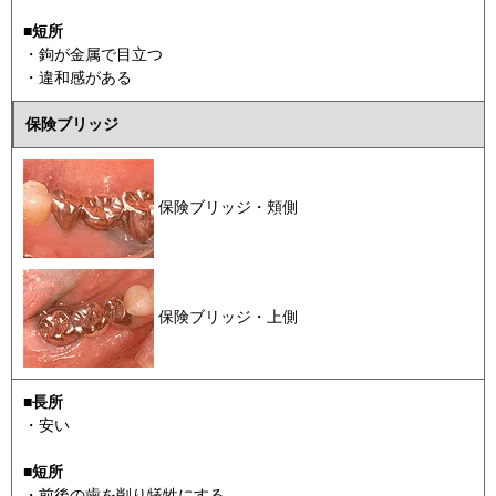
■短所
・鉤が金属で目立つ
・違和感がある
保険ブリッジ
保険ブリッジ・頬側
保険ブリッジ・上側
■長所
・安い
■短所
・前後の歯を削り犠牲にする