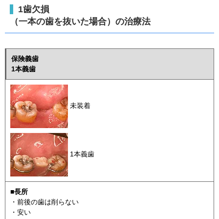
1歯欠損
（一本の歯を抜いた場合）の治療法
保険義歯
1本義歯
未装着
1本義歯
■長所
・前後の歯は削らない
・安い