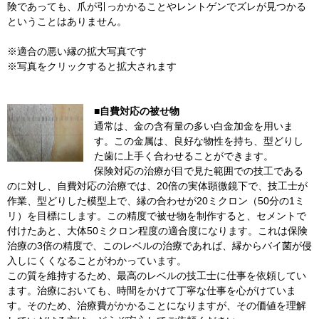
険であっても、爪が引っかかることやレントゲンでズレが見つかる
ということはありません。
※適合の悪い縁の拡大写真です
※写真をクリックすると拡大されます
■自費対応の被せ物
通常は、金の含有量の多い白金加金を用いま
す。この金属は、良好な物性を持ち、型どりし
た歯に上手く合わせることができます。
保険対応の治療が目で見た範囲での技工である
のに対し、自費対応の治療では、20倍の実体顕微鏡下で、技工士が
作業、型どりした模型上で、縁の合わせが20ミクロン（50分の1ミ
リ）を目標にします。この精度で被せ物を制作すると、セメントで
付けたあと、大体50ミクロン程度の適合度になります。これは保険
治療の3倍の精度で、このレベルの治療であれば、縁からバイ菌が侵
入しにくくなることがわかっています。
この質を維持するため、最高のレベルの技工士に仕事を依頼してい
ます。治療においても、時間をかけて丁寧な仕事を心がけていま
す。そのため、治療費がかかることになりますが、その価値を理解