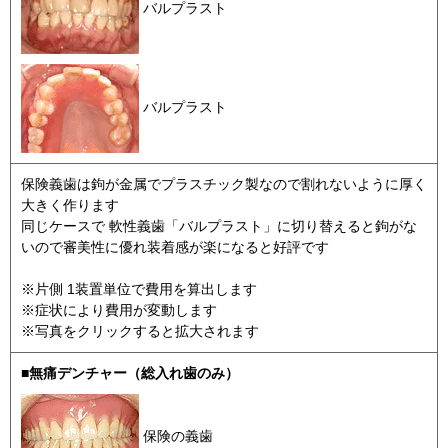
バルプラスト
バルプラスト
保険義歯は鉤が金属でプラスチック製なので割れないように厚く
大きく作ります
同じケースで 軟性義歯「バルプラスト」に切り替えると鉤がな
いので審美性に優れ装着感が楽になると好評です
※片側 1装置単位で費用を算出します
※症状により費用が変動します
※写真をクリックすると拡大されます
■無痛デンチャー（総入れ歯のみ）
保険の義歯