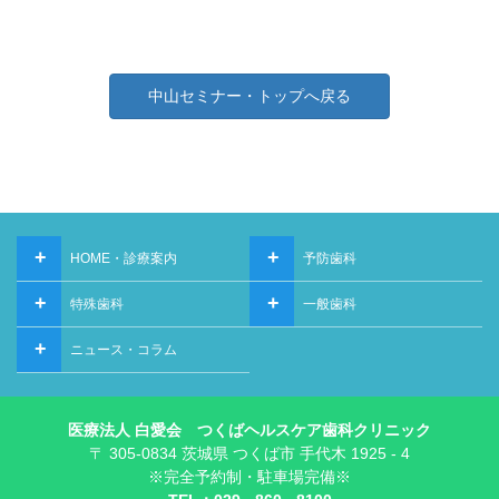
中山セミナー・トップへ戻る
+
+
HOME・診療案内
予防歯科
+
+
特殊歯科
一般歯科
+
ニュース・コラム
医療法人 白愛会 つくばヘルスケア歯科クリニック
〒 305-0834 茨城県 つくば市 手代木 1925 - 4
※完全予約制・駐車場完備※