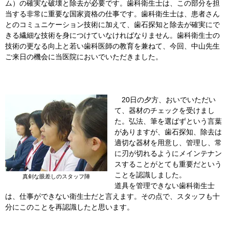
ム）の確実な破壊と除去が必要です。歯科衛生士は、この部分を担
当する非常に重要な国家資格の仕事です。歯科衛生士は、患者さん
とのコミュニケーション技術に加えて、歯石探知と除去が確実にで
きる繊細な技術を身につけていなければなりません。歯科衛生士の
技術の更なる向上と若い歯科医師の教育を兼ねて、今回、中山先生
ご来日の機会に当医院においでいただきました。
20日の夕方、おいでいただい
て、器材のチェックを受けまし
た。弘法、筆を選ばずという言葉
がありますが、歯石探知、除去は
適切な器材を用意し、管理し、常
に刃が切れるようにメインテナン
スすることがとても重要だという
ことを認識しました。
真剣な眼差しのスタッフ陣
道具を管理できない歯科衛生士
は、仕事ができない衛生士だと言えます。その点で、スタッフも十
分にこのことを再認識したと思います。