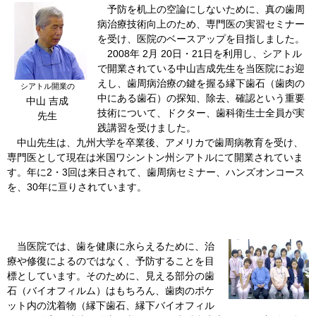
予防を机上の空論にしないために、真の歯周
病治療技術向上のため、専門医の実習セミナー
を受け、医院のベースアップを目指しました。
2008年 2月 20日・21日を利用し、シアトル
で開業されている中山吉成先生を当医院にお迎
えし、歯周病治療の鍵を握る縁下歯石（歯肉の
シアトル開業の
中にある歯石）の探知、除去、確認という重要
中山 吉成
技術について、ドクター、歯科衛生士全員が実
先生
践講習を受けました。
中山先生は、九州大学を卒業後、アメリカで歯周病教育を受け、
専門医として現在は米国ワシントン州シアトルにて開業されていま
す。年に2・3回は来日されて、歯周病セミナー、ハンズオンコース
を、30年に亘りされています。
当医院では、歯を健康に永らえるために、治
療や修復によるのではなく、予防することを目
標としています。そのために、見える部分の歯
石（バイオフィルム）はもちろん、歯肉のポケ
ット内の沈着物（縁下歯石、縁下バイオフィル