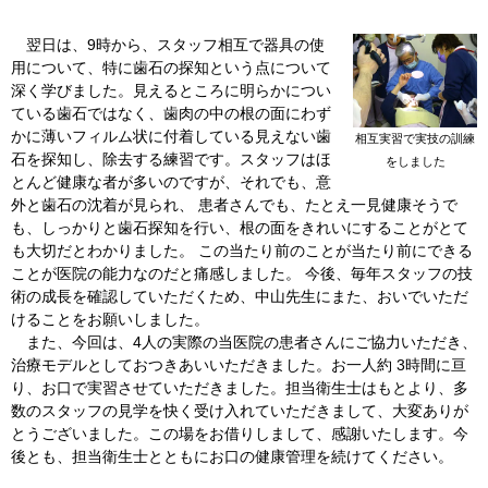
翌日は、9時から、スタッフ相互で器具の使
用について、特に歯石の探知という点について
深く学びました。見えるところに明らかについ
ている歯石ではなく、歯肉の中の根の面にわず
かに薄いフィルム状に付着している見えない歯
相互実習で実技の訓練
石を探知し、除去する練習です。スタッフはほ
をしました
とんど健康な者が多いのですが、それでも、意
外と歯石の沈着が見られ、 患者さんでも、たとえ一見健康そうで
も、しっかりと歯石探知を行い、根の面をきれいにすることがとて
も大切だとわかりました。 この当たり前のことが当たり前にできる
ことが医院の能力なのだと痛感しました。 今後、毎年スタッフの技
術の成長を確認していただくため、中山先生にまた、おいでいただ
けることをお願いしました。
また、今回は、4人の実際の当医院の患者さんにご協力いただき、
治療モデルとしておつきあいいただきました。お一人約 3時間に亘
り、お口で実習させていただきました。担当衛生士はもとより、多
数のスタッフの見学を快く受け入れていただきまして、大変ありが
とうございました。この場をお借りしまして、感謝いたします。今
後とも、担当衛生士とともにお口の健康管理を続けてください。